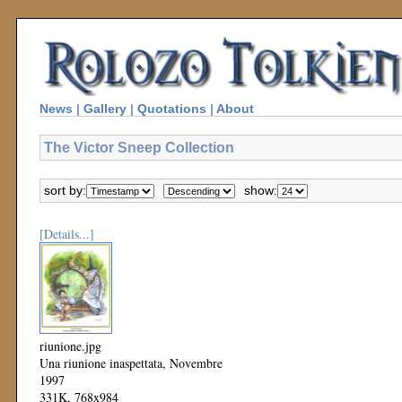
News
|
Gallery
|
Quotations
|
About
The Victor Sneep Collection
sort by:
show:
[Details...]
riunione.jpg
Una riunione inaspettata, Novembre
1997
331K, 768x984