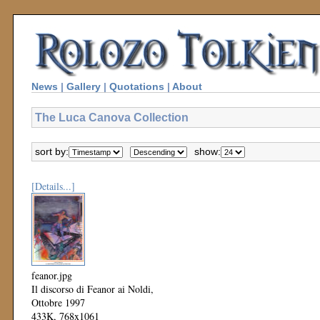
News
|
Gallery
|
Quotations
|
About
The Luca Canova Collection
sort by:
show:
[Details...]
feanor.jpg
Il discorso di Feanor ai Noldi,
Ottobre 1997
433K, 768x1061