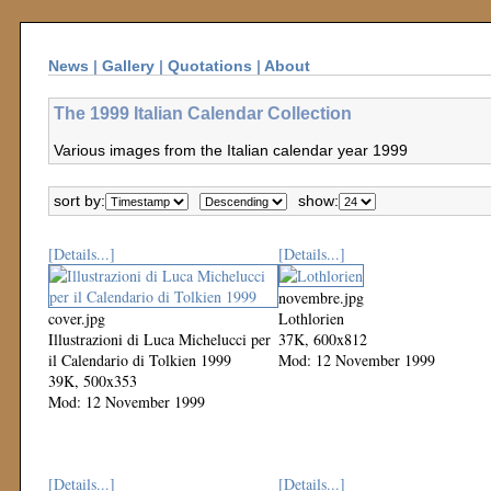
News
|
Gallery
|
Quotations
|
About
The 1999 Italian Calendar Collection
Various images from the Italian calendar year 1999
sort by:
show:
[Details...]
[Details...]
novembre.jpg
cover.jpg
Lothlorien
Illustrazioni di Luca Michelucci per
37K, 600x812
il Calendario di Tolkien 1999
Mod: 12 November 1999
39K, 500x353
Mod: 12 November 1999
[Details...]
[Details...]