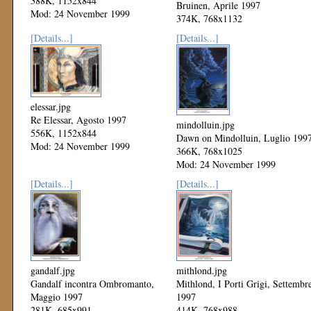
388K, 1152x844
Bruinen, Aprile 1997
Mod: 24 November 1999
374K, 768x1132
Mod: 24 November 1999
[Details...]
[Details...]
elessar.jpg
Re Elessar, Agosto 1997
mindolluin.jpg
556K, 1152x844
Dawn on Mindolluin, Luglio 199
Mod: 24 November 1999
366K, 768x1025
Mod: 24 November 1999
[Details...]
[Details...]
gandalf.jpg
mithlond.jpg
Gandalf incontra Ombromanto,
Mithlond, I Porti Grigi, Settembr
Maggio 1997
1997
281K, 685x991
414K, 768x988