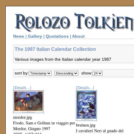
News
|
Gallery
|
Quotations
|
About
The 1997 Italian Calendar Collection
Various images from the Italian calendar year 1987
sort by:
show:
[Details...]
[Details...]
mordor.jpg
Frodo, Sam e Gollum in viaggio per
bruinen.jpg
Mordor, Giugno 1997
I cavalieri Neri al guado del