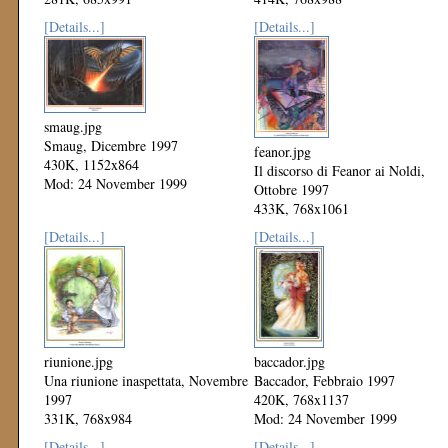
Mod: 24 November 1999
Mod: 24 November 1999
[Details...]
[Details...]
smaug.jpg
Smaug, Dicembre 1997
feanor.jpg
430K, 1152x864
Il discorso di Feanor ai Noldi,
Mod: 24 November 1999
Ottobre 1997
433K, 768x1061
Mod: 24 November 1999
[Details...]
[Details...]
riunione.jpg
baccador.jpg
Una riunione inaspettata, Novembre
Baccador, Febbraio 1997
1997
420K, 768x1137
331K, 768x984
Mod: 24 November 1999
Mod: 24 November 1999
[Details...]
[Details...]