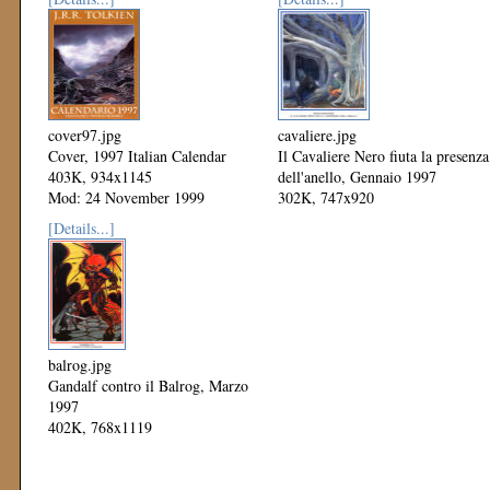
cover97.jpg
cavaliere.jpg
Cover, 1997 Italian Calendar
Il Cavaliere Nero fiuta la presenza
403K, 934x1145
dell'anello, Gennaio 1997
Mod: 24 November 1999
302K, 747x920
Mod: 24 November 1999
[Details...]
balrog.jpg
Gandalf contro il Balrog, Marzo
1997
402K, 768x1119
Mod: 24 November 1999